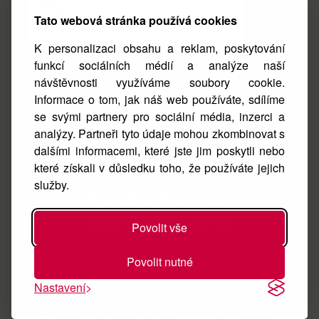
Tato webová stránka používá cookies
K personalizaci obsahu a reklam, poskytování
funkcí sociálních médií a analýze naší
návštěvnosti využíváme soubory cookie.
Facebook
Informace o tom, jak náš web používáte, sdílíme
se svými partnery pro sociální média, inzerci a
Instagram
analýzy. Partneři tyto údaje mohou zkombinovat s
O nás
dalšími informacemi, které jste jim poskytli nebo
které získali v důsledku toho, že používáte jejich
Kontakt
služby.
Povolit vše
Povolit nutné
Nastavení
Vyrobeno pro nemocné pejsky. All rights reserved.