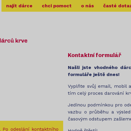
najít dárce
chci pomoct
o nás
časté dota
Kontaktní formulář
Našli jste vhodného dár
formuláře ještě dnes!
Vyplňte svůj email, mobil 
tím celý proces darování kr
Jedinou podmínkou pro odes
vazbu o průběhu a výsled
časovým odstupem zašleme
. Po odeslání kontaktního
Hodně štěstí!