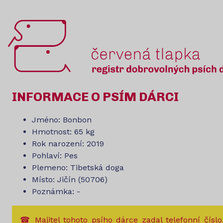
INFORMACE O PSÍM DÁRCI
Jméno: Bonbon
Hmotnost: 65 kg
Rok narození: 2019
Pohlaví: Pes
Plemeno: Tibetská doga
Místo: Jičín (50706)
Poznámka: -
☎ Majitel tohoto psího dárce zadal telefonní číslo