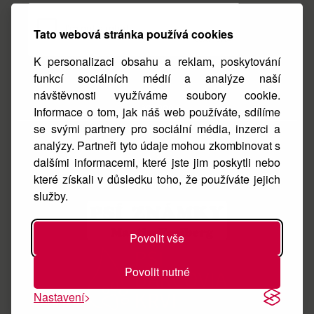
Tato webová stránka používá cookies
K personalizaci obsahu a reklam, poskytování
funkcí sociálních médií a analýze naší
návštěvnosti využíváme soubory cookie.
Facebook
Informace o tom, jak náš web používáte, sdílíme
se svými partnery pro sociální média, inzerci a
Instagram
analýzy. Partneři tyto údaje mohou zkombinovat s
O nás
dalšími informacemi, které jste jim poskytli nebo
které získali v důsledku toho, že používáte jejich
Kontakt
služby.
Povolit vše
Povolit nutné
Nastavení