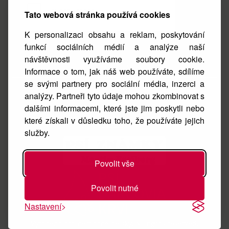
Tato webová stránka používá cookies
K personalizaci obsahu a reklam, poskytování
funkcí sociálních médií a analýze naší
návštěvnosti využíváme soubory cookie.
Facebook
Informace o tom, jak náš web používáte, sdílíme
se svými partnery pro sociální média, inzerci a
Instagram
analýzy. Partneři tyto údaje mohou zkombinovat s
O nás
dalšími informacemi, které jste jim poskytli nebo
které získali v důsledku toho, že používáte jejich
Kontakt
služby.
Povolit vše
Povolit nutné
Nastavení
Vyrobeno pro nemocné pejsky. All rights reserved.