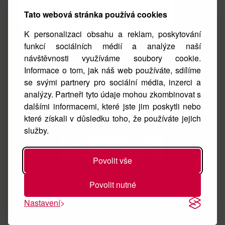
Tato webová stránka používá cookies
K personalizaci obsahu a reklam, poskytování
funkcí sociálních médií a analýze naší
návštěvnosti využíváme soubory cookie.
Facebook
Informace o tom, jak náš web používáte, sdílíme
se svými partnery pro sociální média, inzerci a
Instagram
analýzy. Partneři tyto údaje mohou zkombinovat s
O nás
dalšími informacemi, které jste jim poskytli nebo
které získali v důsledku toho, že používáte jejich
Kontakt
služby.
Povolit vše
Povolit nutné
Nastavení
Vyrobeno pro nemocné pejsky. All rights reserved.