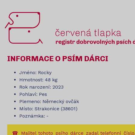
INFORMACE O PSÍM DÁRCI
Jméno: Rocky
Hmotnost: 48 kg
Rok narození: 2023
Pohlaví: Pes
Plemeno: Německý ovčák
Místo: Strakonice (38601)
Poznámka: -
☎ Majitel tohoto psího dárce zadal telefonní číslo