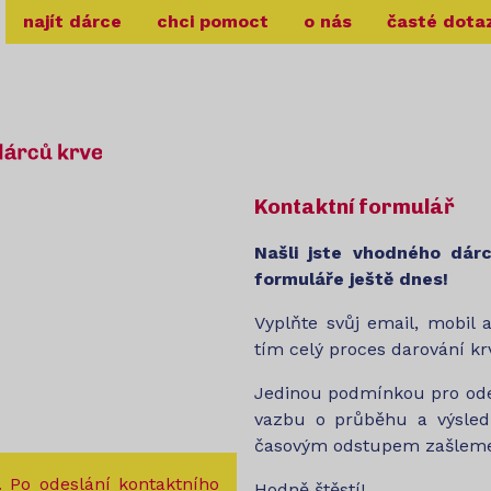
najít dárce
chci pomoct
o nás
časté dota
Kontaktní formulář
Našli jste vhodného dár
formuláře ještě dnes!
Vyplňte svůj email, mobil 
tím celý proces darování kr
Jedinou podmínkou pro odes
vazbu o průběhu a výsled
časovým odstupem zašleme
. Po odeslání kontaktního
Hodně štěstí!