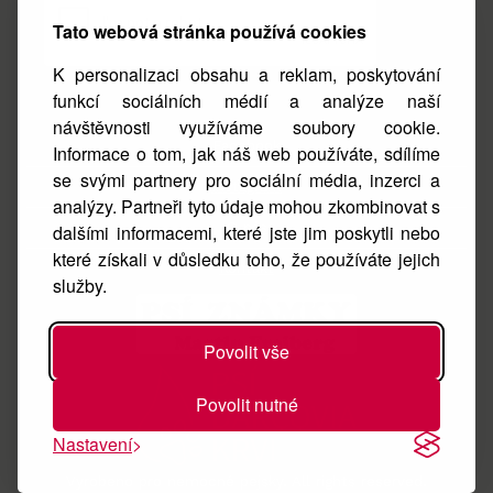
Tato webová stránka používá cookies
K personalizaci obsahu a reklam, poskytování
funkcí sociálních médií a analýze naší
návštěvnosti využíváme soubory cookie.
Facebook
Informace o tom, jak náš web používáte, sdílíme
se svými partnery pro sociální média, inzerci a
Instagram
analýzy. Partneři tyto údaje mohou zkombinovat s
O nás
dalšími informacemi, které jste jim poskytli nebo
které získali v důsledku toho, že používáte jejich
Kontakt
služby.
Povolit vše
Povolit nutné
Nastavení
Vyrobeno pro nemocné pejsky. All rights reserved.