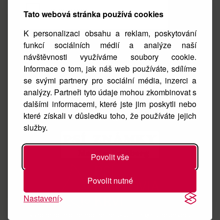
Tato webová stránka používá cookies
K personalizaci obsahu a reklam, poskytování
funkcí sociálních médií a analýze naší
návštěvnosti využíváme soubory cookie.
Facebook
Informace o tom, jak náš web používáte, sdílíme
se svými partnery pro sociální média, inzerci a
Instagram
analýzy. Partneři tyto údaje mohou zkombinovat s
O nás
dalšími informacemi, které jste jim poskytli nebo
které získali v důsledku toho, že používáte jejich
Kontakt
služby.
Povolit vše
Povolit nutné
Nastavení
Vyrobeno pro nemocné pejsky. All rights reserved.