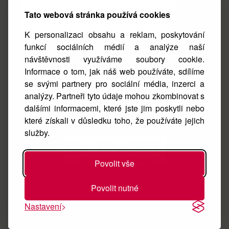
Tato webová stránka používá cookies
K personalizaci obsahu a reklam, poskytování
funkcí sociálních médií a analýze naší
návštěvnosti využíváme soubory cookie.
Facebook
Informace o tom, jak náš web používáte, sdílíme
se svými partnery pro sociální média, inzerci a
Instagram
analýzy. Partneři tyto údaje mohou zkombinovat s
O nás
dalšími informacemi, které jste jim poskytli nebo
které získali v důsledku toho, že používáte jejich
Kontakt
služby.
Povolit vše
Povolit nutné
Nastavení
Vyrobeno pro nemocné pejsky. All rights reserved.