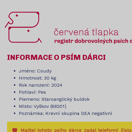
INFORMACE O PSÍM DÁRCI
Jméno: Coudy
Hmotnost: 30 kg
Rok narození: 2024
Pohlaví: Pes
Plemeno: Staroanglický buldok
Místo: Vyškov (68201)
Poznámka: Krevní skupina DEA negativni
☎ Majitel tohoto psího dárce zadal telefonní číslo