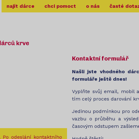
najít dárce
chci pomoct
o nás
časté dota
Kontaktní formulář
Našli jste vhodného dár
formuláře ještě dnes!
Vyplňte svůj email, mobil 
tím celý proces darování kr
Jedinou podmínkou pro odes
vazbu o průběhu a výsled
časovým odstupem zašleme
. Po odeslání kontaktního
Hodně štěstí!