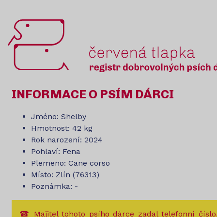
INFORMACE O PSÍM DÁRCI
Jméno: Shelby
Hmotnost: 42 kg
Rok narození: 2024
Pohlaví: Fena
Plemeno: Cane corso
Místo: Zlín (76313)
Poznámka: -
☎ Majitel tohoto psího dárce zadal telefonní číslo