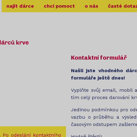
najít dárce
chci pomoct
o nás
časté dota
Kontaktní formulář
Našli jste vhodného dár
formuláře ještě dnes!
Vyplňte svůj email, mobil 
tím celý proces darování kr
Jedinou podmínkou pro odes
vazbu o průběhu a výsled
časovým odstupem zašleme
. Po odeslání kontaktního
Hodně štěstí!