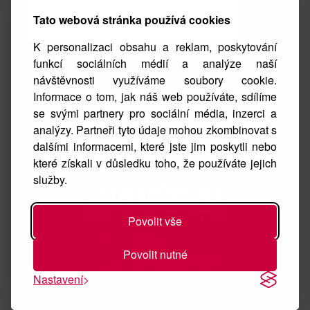
Tato webová stránka používá cookies
K personalizaci obsahu a reklam, poskytování
funkcí sociálních médií a analýze naší
návštěvnosti využíváme soubory cookie.
Facebook
Informace o tom, jak náš web používáte, sdílíme
se svými partnery pro sociální média, inzerci a
Instagram
analýzy. Partneři tyto údaje mohou zkombinovat s
O nás
dalšími informacemi, které jste jim poskytli nebo
které získali v důsledku toho, že používáte jejich
Kontakt
služby.
Povolit vše
Povolit nutné
Nastavení
Vyrobeno pro nemocné pejsky. All rights reserved.