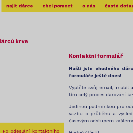
najít dárce
chci pomoct
o nás
časté dota
Kontaktní formulář
Našli jste vhodného dár
formuláře ještě dnes!
Vyplňte svůj email, mobil 
tím celý proces darování kr
Jedinou podmínkou pro odes
vazbu o průběhu a výsled
časovým odstupem zašleme
. Po odeslání kontaktního
Hodně štěstí!