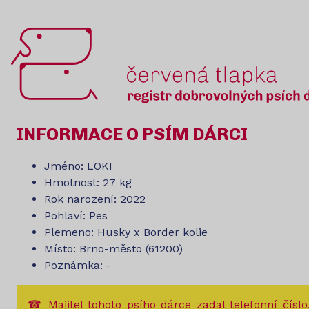
INFORMACE O PSÍM DÁRCI
Jméno: LOKI
Hmotnost: 27 kg
Rok narození: 2022
Pohlaví: Pes
Plemeno: Husky x Border kolie
Místo: Brno-město (61200)
Poznámka: -
☎ Majitel tohoto psího dárce zadal telefonní číslo