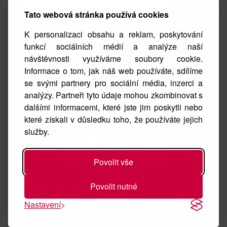
Tato webová stránka používá cookies
K personalizaci obsahu a reklam, poskytování
funkcí sociálních médií a analýze naší
návštěvnosti využíváme soubory cookie.
Facebook
Informace o tom, jak náš web používáte, sdílíme
se svými partnery pro sociální média, inzerci a
Instagram
analýzy. Partneři tyto údaje mohou zkombinovat s
O nás
dalšími informacemi, které jste jim poskytli nebo
které získali v důsledku toho, že používáte jejich
Kontakt
služby.
Povolit vše
Povolit nutné
Nastavení
Vyrobeno pro nemocné pejsky. All rights reserved.