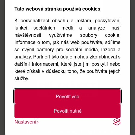
Tato webová stránka používá cookies
K personalizaci obsahu a reklam, poskytování
funkcí sociálních médií a analýze naší
návštěvnosti využíváme soubory cookie.
Facebook
Informace o tom, jak náš web používáte, sdílíme
se svými partnery pro sociální média, inzerci a
Instagram
analýzy. Partneři tyto údaje mohou zkombinovat s
O nás
dalšími informacemi, které jste jim poskytli nebo
které získali v důsledku toho, že používáte jejich
Kontakt
služby.
Povolit vše
Povolit nutné
Nastavení
Vyrobeno pro nemocné pejsky. All rights reserved.