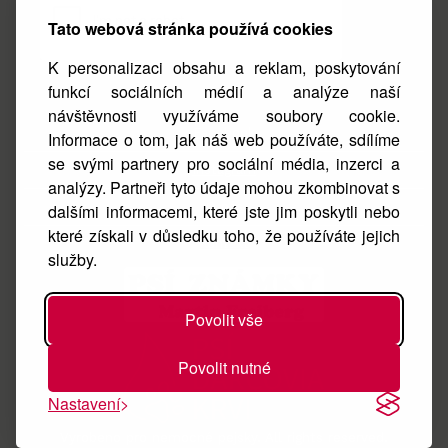
Tato webová stránka používá cookies
K personalizaci obsahu a reklam, poskytování
funkcí sociálních médií a analýze naší
návštěvnosti využíváme soubory cookie.
Facebook
Informace o tom, jak náš web používáte, sdílíme
se svými partnery pro sociální média, inzerci a
Instagram
analýzy. Partneři tyto údaje mohou zkombinovat s
O nás
dalšími informacemi, které jste jim poskytli nebo
které získali v důsledku toho, že používáte jejich
Kontakt
služby.
Povolit vše
Povolit nutné
Nastavení
Vyrobeno pro nemocné pejsky. All rights reserved.