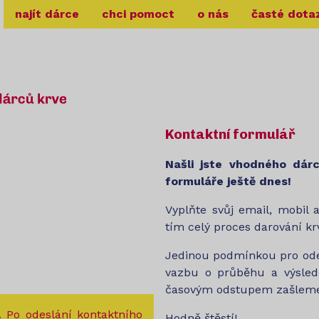
najít dárce
chci pomoct
o nás
časté dota
Kontaktní formulář
Našli jste vhodného dár
formuláře ještě dnes!
Vyplňte svůj email, mobil 
tím celý proces darování kr
Jedinou podmínkou pro odes
vazbu o průběhu a výsled
časovým odstupem zašleme
. Po odeslání kontaktního
Hodně štěstí!