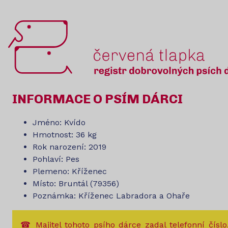
INFORMACE O PSÍM DÁRCI
Jméno: Kvído
Hmotnost: 36 kg
Rok narození: 2019
Pohlaví: Pes
Plemeno: Kříženec
Místo: Bruntál (79356)
Poznámka: Kříženec Labradora a Ohaře
☎ Majitel tohoto psího dárce zadal telefonní číslo