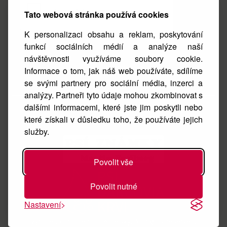
Tato webová stránka používá cookies
K personalizaci obsahu a reklam, poskytování
funkcí sociálních médií a analýze naší
návštěvnosti využíváme soubory cookie.
Facebook
Informace o tom, jak náš web používáte, sdílíme
se svými partnery pro sociální média, inzerci a
Instagram
analýzy. Partneři tyto údaje mohou zkombinovat s
O nás
dalšími informacemi, které jste jim poskytli nebo
které získali v důsledku toho, že používáte jejich
Kontakt
služby.
Povolit vše
Povolit nutné
Nastavení
Vyrobeno pro nemocné pejsky. All rights reserved.