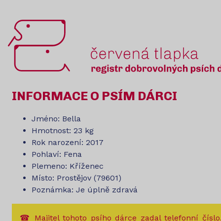
INFORMACE O PSÍM DÁRCI
Jméno: Bella
Hmotnost: 23 kg
Rok narození: 2017
Pohlaví: Fena
Plemeno: Kříženec
Místo: Prostějov (79601)
Poznámka: Je úplně zdravá
☎ Majitel tohoto psího dárce zadal telefonní číslo