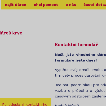
najít dárce
chci pomoct
o nás
časté dota
Kontaktní formulář
Našli jste vhodného dár
formuláře ještě dnes!
Vyplňte svůj email, mobil 
tím celý proces darování kr
Jedinou podmínkou pro odes
vazbu o průběhu a výsled
časovým odstupem zašleme
. Po odeslání kontaktního
Hodně štěstí!