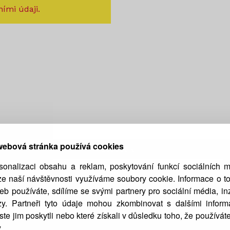
ími údaji.
webová stránka používá cookies
Facebook
sonalizaci obsahu a reklam, poskytování funkcí sociálních m
Instagram
ze naší návštěvnosti využíváme soubory cookie. Informace o to
b používáte, sdílíme se svými partnery pro sociální média, in
O nás
zy. Partneři tyto údaje mohou zkombinovat s dalšími inform
Kontakt
jste jim poskytli nebo které získali v důsledku toho, že používáte
.