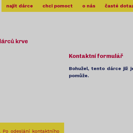
najít dárce
chci pomoct
o nás
časté dota
Kontaktní formulář
Bohužel, tento dárce již 
pomůže.
. Po odeslání kontaktního