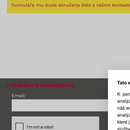
formuláře mu bude doručena SMS s vašimi kontaktn
Tato 
Přihlášení k newsletteru
K per
Email:
analý
náš we
analý
které 
služby