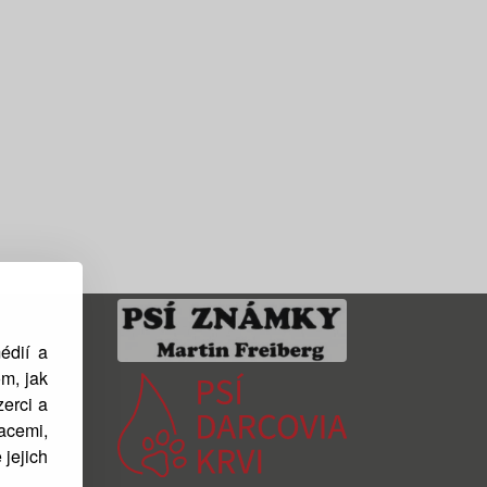
édií a
m, jak
zerci a
acemi,
 jejich