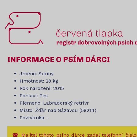
INFORMACE O PSÍM DÁRCI
Jméno: Sunny
Hmotnost: 28 kg
Rok narození: 2015
Pohlaví: Pes
Plemeno: Labradorský retrívr
Místo: Žďár nad Sázavou (59214)
Poznámka: -
☎ Majitel tohoto psího dárce zadal telefonní číslo